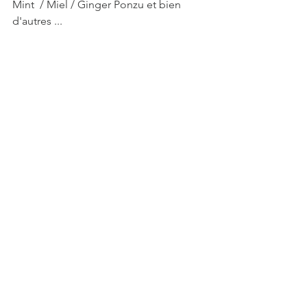
Mint  / Miel / Ginger Ponzu et bien 
d'autres ... 
#sushis
#soja
#sauce
#accompagnement
Voir tout
Posts récents